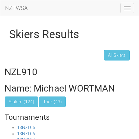
NZTWSA
Toggl
Navig
Skiers Results
All Skiers
NZL910
Name: Michael WORTMAN
Slalom (124)
Trick (43)
Tournaments
13NZL06
13NZL06